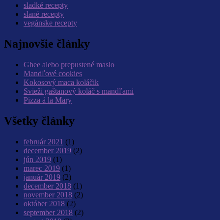
sladké recepty
slané recepty
vegánske recepty
Najnovšie články
Ghee alebo prepustené maslo
Mandľové cookies
Kokosový maca koláčik
Svieži gaštanový koláč s mandľami
Pizza á la Mary
Všetky články
február 2021
(1)
december 2019
(2)
jún 2019
(1)
marec 2019
(1)
január 2019
(2)
december 2018
(1)
november 2018
(2)
október 2018
(2)
september 2018
(2)