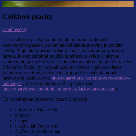
Cviklové placky
slané recepty
Tieto cviklové placky sú mojou alternatívou tradičných
zemiakových placiek, pričom ako základná surovina je použitá
cvikla. Majú takú mierne nasladlú chuť s bláznivou purpurovou
farbou. Ja som tentokrát použila kombináciu cvikly s mrkvou,
samozrejme, je možné zvoliť i inú zeleninu ako napr. petržlen, zeler
či kaleráb. Pokiaľ by ste mali záujem o rýdzo vegánske placky
(kľudne aj cviklové), môžete ich pripraviť na spôsob mojich
mrkvových tortičiek (viď
https://maryhorse.com/mrkvove-torticky-
bez-vajec/
), resp. topinamburových placiek (viď
https://maryhorse.com/topinamburove-placky-kari-omacke/
).
Čo potrebujeme (množstvo cca na 2 porcie):
1 stredne veľká cvikla
2 mrkvy
1 vajce
1 lyžica jablčného octu
2 lyžice olivového oleja