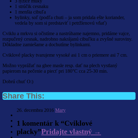
3 lyžice múky
1 strúčik cesnaku
1 menšia cibuľa
bylinky, soľ (podľa chuti – ja som pridala ešte koriander,
vedela by som si predstaviť i petržlenovú vňať)
Cviklu a mrkvu si očistíme a nastrúhame najemno, pridáme vajce,
rozpučený cesnak, nadrobno nakrájanú cibuľku a zvyšné suroviny.
Dôkladne zamiešame a dochutíme bylinkami.
Cviklové placky tvarujeme vysoké asi 1 cm o priemere asi 7 cm.
Možno vyprážať na ghee masle resp. dať na plech vystlaný
papierom na pečenie a piecť pri 180°C cca 25-30 min.
Dobrú chuť O:)
Share This:
26. decembra 2016
Mary
1 komentár k “
Cviklové
placky
”
Pridajte vlastný →