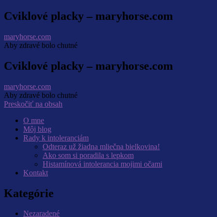
Cviklové placky – maryhorse.com
maryhorse.com
Aby zdravé bolo chutné
Cviklové placky – maryhorse.com
maryhorse.com
Aby zdravé bolo chutné
Preskočiť na obsah
O mne
Môj blog
Rady k intoleranciám
Odteraz už žiadna mliečna bielkovina!
Ako som si poradila s lepkom
Histamínová intolerancia mojimi očami
Kontakt
Kategórie
Nezaradené