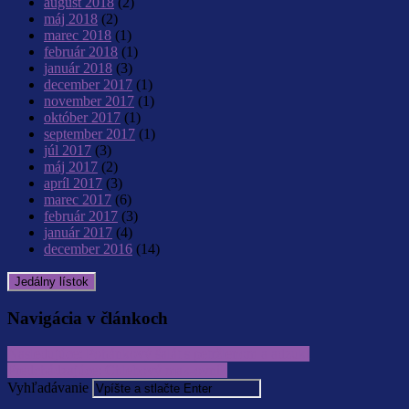
august 2018
(2)
máj 2018
(2)
marec 2018
(1)
február 2018
(1)
január 2018
(3)
december 2017
(1)
november 2017
(1)
október 2017
(1)
september 2017
(1)
júl 2017
(3)
máj 2017
(2)
apríl 2017
(3)
marec 2017
(6)
február 2017
(3)
január 2017
(4)
december 2016
(14)
Jedálny lístok
Navigácia v článkoch
Nasledujúce:
Pohánkový šalát s petržlenom a adzuki
Predchádzajúce:
Chlebový mak-ovník
Vyhľadávanie