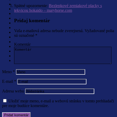
Spätné upozornenie:
Bezlepkové zemiakové placky s
tekvicou hokaido – maryhorse.com
Pridaj komentár
Vaša e-mailová adresa nebude zverejnená.
Vyžadované polia
sú označené
*
Komentár
Meno
*
E-mail
*
Adresa webu
Uložiť moje meno, e-mail a webovú stránku v tomto prehliadači
pre moje budúce komentáre.