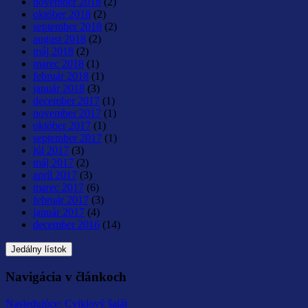
november 2018
(2)
október 2018
(2)
september 2018
(2)
august 2018
(2)
máj 2018
(2)
marec 2018
(1)
február 2018
(1)
január 2018
(3)
december 2017
(1)
november 2017
(1)
október 2017
(1)
september 2017
(1)
júl 2017
(3)
máj 2017
(2)
apríl 2017
(3)
marec 2017
(6)
február 2017
(3)
január 2017
(4)
december 2016
(14)
Jedálny lístok
Navigácia v článkoch
Nasledujúce:
Cviklový šalát