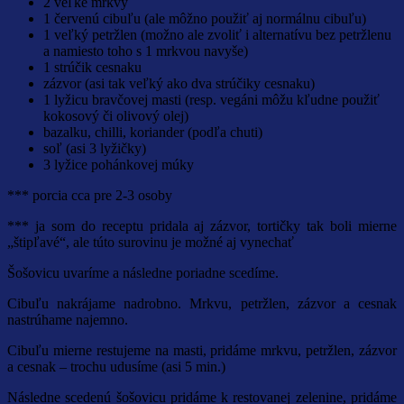
2 veľké mrkvy
1 červenú cibuľu (ale môžno použiť aj normálnu cibuľu)
1 veľký petržlen (možno ale zvoliť i alternatívu bez petržlenu
a namiesto toho s 1 mrkvou navyše)
1 strúčik cesnaku
zázvor (asi tak veľký ako dva strúčiky cesnaku)
1 lyžicu bravčovej masti (resp. vegáni môžu kľudne použiť
kokosový či olivový olej)
bazalku, chilli, koriander (podľa chuti)
soľ (asi 3 lyžičky)
3 lyžice pohánkovej múky
*** porcia cca pre 2-3 osoby
*** ja som do receptu pridala aj zázvor, tortičky tak boli mierne
„štipľavé“, ale túto surovinu je možné aj vynechať
Šošovicu uvaríme a následne poriadne scedíme.
Cibuľu nakrájame nadrobno. Mrkvu, petržlen, zázvor a cesnak
nastrúhame najemno.
Cibuľu mierne restujeme na masti, pridáme mrkvu, petržlen, zázvor
a cesnak – trochu udusíme (asi 5 min.)
Následne scedenú šošovicu pridáme k restovanej zelenine, pridáme