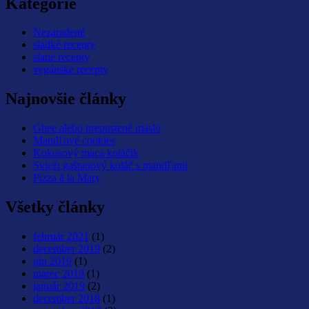
Kategórie
Nezaradené
sladké recepty
slané recepty
vegánske recepty
Najnovšie články
Ghee alebo prepustené maslo
Mandľové cookies
Kokosový maca koláčik
Svieži gaštanový koláč s mandľami
Pizza á la Mary
Všetky články
február 2021
(1)
december 2019
(2)
jún 2019
(1)
marec 2019
(1)
január 2019
(2)
december 2018
(1)