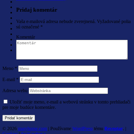
Pridaj komentár
Vaša e-mailová adresa nebude zverejnená.
Vyžadované polia
sú označené
*
Komentár
Meno
*
E-mail
*
Adresa webu
Uložiť moje meno, e-mail a webovú stránku v tomto prehliadači
pre moje budúce komentáre.
© 2026
maryhorse.com
|
Používame
WordPress
tému
Receptar
.
|
Cookies
|
Späť nahor ↑