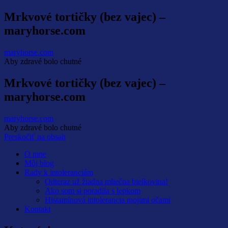
Mrkvové tortičky (bez vajec) –
maryhorse.com
maryhorse.com
Aby zdravé bolo chutné
Mrkvové tortičky (bez vajec) –
maryhorse.com
maryhorse.com
Aby zdravé bolo chutné
Preskočiť na obsah
O mne
Môj blog
Rady k intoleranciám
Odteraz už žiadna mliečna bielkovina!
Ako som si poradila s lepkom
Histamínová intolerancia mojimi očami
Kontakt