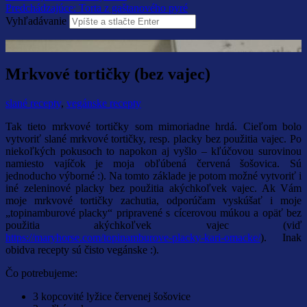
Predchádzajúce:
Torta z gaštanového pyré
Vyhľadávanie
Mrkvové tortičky (bez vajec)
slané recepty
,
vegánske recepty
Tak tieto mrkvové tortičky som mimoriadne hrdá. Cieľom bolo
vytvoriť slané mrkvové tortičky, resp. placky bez použitia vajec. Po
niekoľkých pokusoch to napokon aj vyšlo – kľúčovou surovinou
namiesto vajíčok je moja obľúbená červená šošovica. Sú
jednoducho výborné :). Na tomto základe je potom možné vytvoriť i
iné zeleninové placky bez použitia akýchkoľvek vajec. Ak Vám
moje mrkvové tortičky zachutia, odporúčam vyskúšať i moje
„topinamburové placky“ pripravené s cícerovou múkou a opäť bez
použitia akýchkoľvek vajec (viď
https://maryhorse.com/topinamburove-placky-kari-omacke/
). Inak
obidva recepty sú čisto vegánske :).
Čo potrebujeme:
3 kopcovité lyžice červenej šošovice