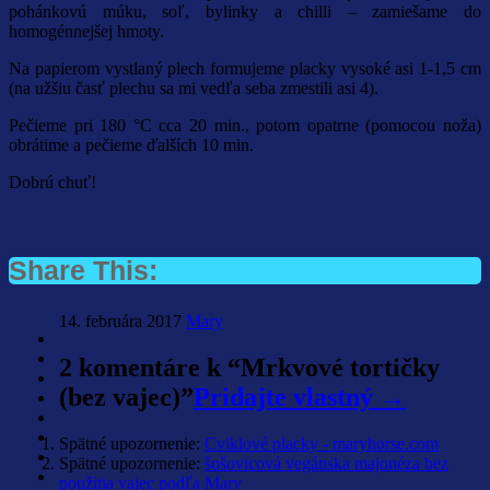
pohánkovú múku, soľ, bylinky a chilli – zamiešame do
homogénnejšej hmoty.
Na papierom vystlaný plech formujeme placky vysoké asi 1-1,5 cm
(na užšiu časť plechu sa mi vedľa seba zmestili asi 4).
Pečieme pri 180 °C cca 20 min., potom opatrne (pomocou noža)
obrátime a pečieme ďalších 10 min.
Dobrú chuť!
Share This:
14. februára 2017
Mary
2 komentáre k “
Mrkvové tortičky
(bez vajec)
”
Pridajte vlastný →
Spätné upozornenie:
Cviklové placky - maryhorse.com
Spätné upozornenie:
šošovicová vegánska majonéza bez
použitia vajec podľa Mary