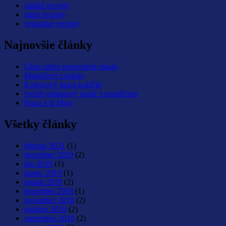
sladké recepty
slané recepty
vegánske recepty
Najnovšie články
Ghee alebo prepustené maslo
Mandľové cookies
Kokosový maca koláčik
Svieži gaštanový koláč s mandľami
Pizza á la Mary
Všetky články
február 2021
(1)
december 2019
(2)
jún 2019
(1)
marec 2019
(1)
január 2019
(2)
december 2018
(1)
november 2018
(2)
október 2018
(2)
september 2018
(2)