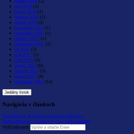
august 2018
(2)
máj 2018
(2)
marec 2018
(1)
február 2018
(1)
január 2018
(3)
december 2017
(1)
november 2017
(1)
október 2017
(1)
september 2017
(1)
júl 2017
(3)
máj 2017
(2)
apríl 2017
(3)
marec 2017
(6)
február 2017
(3)
január 2017
(4)
december 2016
(14)
Jedálny lístok
Navigácia v článkoch
Nasledujúce:
Kakaovo-oriešková bábovka
Predchádzajúce:
Orieškový brownies s batátmi
Vyhľadávanie