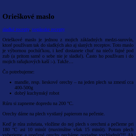
Orieškové maslo
sladké recepty
,
vegánske recepty
Orieškové maslo je jednou z mojich základných medzi-surovín,
ktoré používam tak do sladkých ako aj slaných receptov. Toto maslo
je výbornou pochúťkou, i keď dostanete chuť na niečo fajné pod
zub (a pritom samé o sebe nie je sladké). Často ho používam i do
mojich raňajkových kaší :-). Takže…
Čo potrebujeme:
mandle, resp. lieskové orechy – na jeden plech sa zmestí cca
400-500g
dobrý kuchynský robot
Rúru si zapneme dopredu na 200 °C.
Orechy dáme na plech vystlaný papierom na pečenie.
Keď je rúra zohriata, vložíme do nej plech s orechmi a pečieme pri
180 °C asi 10 minút (maximálne však 15 minút). Potom plech
vyberieme a upečené orechy necháme poriadne vychladnúť!!! Ak