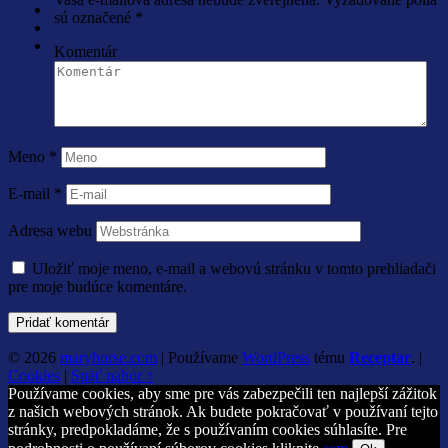
sú označené
*
Komentár
Meno
*
E-mail
*
Adresa webu
Uložiť moje meno, e-mail a webovú stránku v tomto prehliadači
pre moje budúce komentáre.
© 2026
maryhorse.com
|
Používame
WordPress
tému
Receptar
.
|
Cookies
|
Späť nahor ↑
Používame cookies, aby sme pre vás zabezpečili ten najlepší zážitok
z našich webových stránok. Ak budete pokračovať v používaní tejto
stránky, predpokladáme, že s používaním cookies súhlasíte. Pre