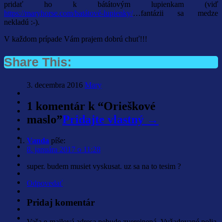
pridať ho k bátátovým lupienkam (viď
https://maryhorse.com/batátové-lupienky/
…fantázii sa medze
nekladú :-).
V každom prípade Vám prajem dobrú chuť!!!
Share This:
3. decembra 2016
Mary
1 komentár k “
Orieškové
maslo
”
Pridajte vlastný →
Vanda
píše:
8. januára 2017 o 11:28
super. budem musiet vyskusat. uz sa na to tesim ?
Odpovedať
Pridaj komentár
Vaša e-mailová adresa nebude zverejnená.
Vyžadované polia