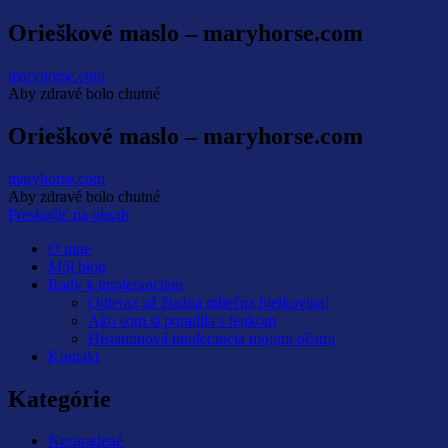
Orieškové maslo – maryhorse.com
maryhorse.com
Aby zdravé bolo chutné
Orieškové maslo – maryhorse.com
maryhorse.com
Aby zdravé bolo chutné
Preskočiť na obsah
O mne
Môj blog
Rady k intoleranciám
Odteraz už žiadna mliečna bielkovina!
Ako som si poradila s lepkom
Histamínová intolerancia mojimi očami
Kontakt
Kategórie
Nezaradené