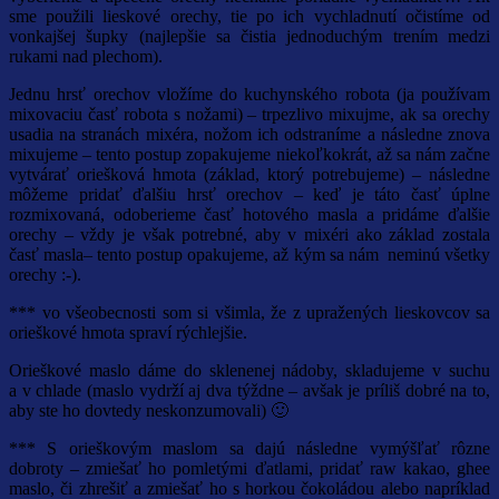
sme použili lieskové orechy, tie po ich vychladnutí očistíme od
vonkajšej šupky (najlepšie sa čistia jednoduchým trením medzi
rukami nad plechom).
Jednu hrsť orechov vložíme do kuchynského robota (ja používam
mixovaciu časť robota s nožami) – trpezlivo mixujme, ak sa orechy
usadia na stranách mixéra, nožom ich odstraníme a následne znova
mixujeme – tento postup zopakujeme niekoľkokrát, až sa nám začne
vytvárať oriešková hmota (základ, ktorý potrebujeme) – následne
môžeme pridať ďalšiu hrsť orechov – keď je táto časť úplne
rozmixovaná, odoberieme časť hotového masla a pridáme ďalšie
orechy – vždy je však potrebné, aby v mixéri ako základ zostala
časť masla– tento postup opakujeme, až kým sa nám neminú všetky
orechy :-).
*** vo všeobecnosti som si všimla, že z upražených lieskovcov sa
orieškové hmota spraví rýchlejšie.
Orieškové maslo dáme do sklenenej nádoby, skladujeme v suchu
a v chlade (maslo vydrží aj dva týždne – avšak je príliš dobré na to,
aby ste ho dovtedy neskonzumovali) 🙂
*** S orieškovým maslom sa dajú následne vymýšľať rôzne
dobroty – zmiešať ho pomletými ďatlami, pridať raw kakao, ghee
maslo, či zhrešiť a zmiešať ho s horkou čokoládou alebo napríklad